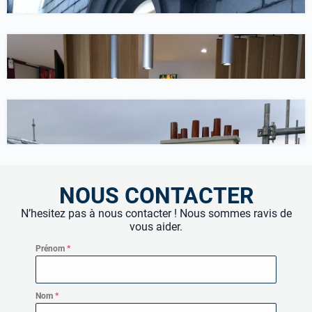
Travaux intérieurs
Rénovation d’une agence immobilière, Paris 4
Couverture
51 Rue de l’Est – Boulogne-Billancourt
NOUS CONTACTER
N’hesitez pas à nous contacter ! Nous sommes ravis de
vous aider.
Prénom
*
Nom
*