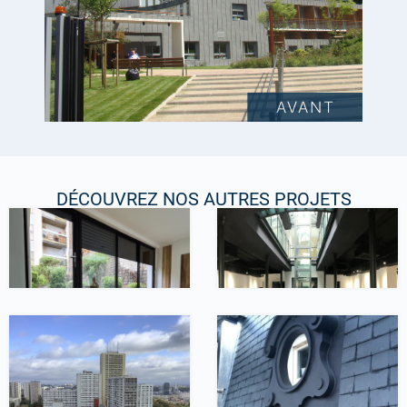
DÉCOUVREZ NOS AUTRES PROJETS
Travaux intérieurs
Travaux intérieurs
Transformation de
Rénovation de
bureaux
bureaux, Paris 10ème
Conseil / AMO
Couverture
La Noue, Bagnolet
Rénovation de
couverture, Saint-
Cloud