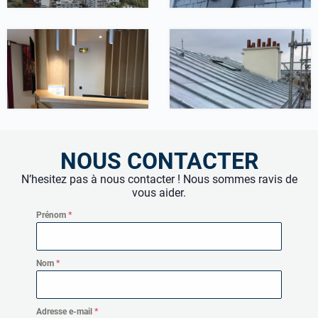
Travaux intérieurs
Couverture
Rénovation d’une
51 Rue de l’Est –
agence immobilière,
Boulogne-Billancourt
Paris 4
NOUS CONTACTER
N’hesitez pas à nous contacter ! Nous sommes ravis de
vous aider.
Prénom
*
Nom
*
Adresse e-mail
*